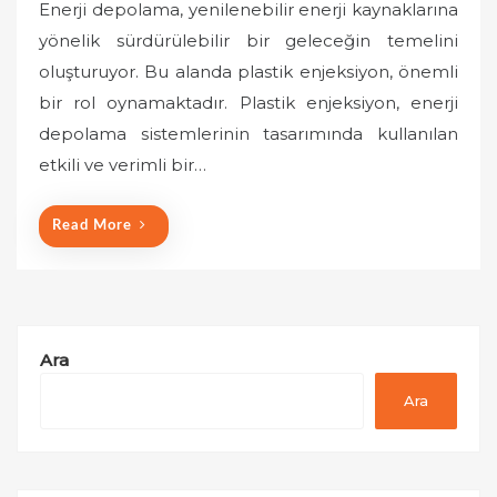
Enerji depolama, yenilenebilir enerji kaynaklarına
s
yönelik sürdürülebilir bir geleceğin temelini
t
oluşturuyor. Bu alanda plastik enjeksiyon, önemli
e
bir rol oynamaktadır. Plastik enjeksiyon, enerji
d
o
depolama sistemlerinin tasarımında kullanılan
n
etkili ve verimli bir…
Read More
Ara
Ara