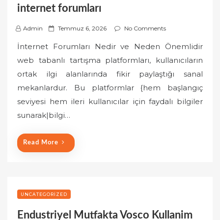
internet forumları
P
Admin
Temmuz 6, 2026
No Comments
o
İnternet Forumları Nedir ve Neden Önemlidir
s
web tabanlı tartışma platformları, kullanıcıların
t
ortak ilgi alanlarında fikir paylaştığı sanal
e
mekanlardur. Bu platformlar {hem başlangıç
d
o
seviyesi hem ileri kullanıcılar için faydalı bilgiler
n
sunarak|bilgi…
Read More
UNCATEGORIZED
Endustriyel Mutfakta Vosco Kullanim