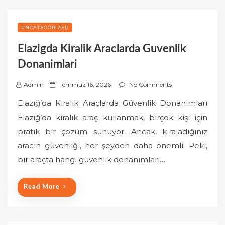
UNCATEGORIZED
Elazigda Kiralik Araclarda Guvenlik
Donanimlari
P
Admin
Temmuz 16, 2026
No Comments
o
Elazığ’da Kiralık Araçlarda Güvenlik Donanımları
s
Elazığ’da kiralık araç kullanmak, birçok kişi için
t
pratik bir çözüm sunuyor. Ancak, kiraladığınız
e
aracın güvenliği, her şeyden daha önemli. Peki,
d
o
bir araçta hangi güvenlik donanımları…
n
Read More