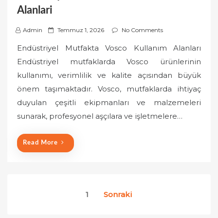
Alanlari
P
Admin
Temmuz 1, 2026
No Comments
o
Endüstriyel Mutfakta Vosco Kullanım Alanları
s
Endüstriyel mutfaklarda Vosco ürünlerinin
t
kullanımı, verimlilik ve kalite açısından büyük
e
önem taşımaktadır. Vosco, mutfaklarda ihtiyaç
d
o
duyulan çeşitli ekipmanları ve malzemeleri
n
sunarak, profesyonel aşçılara ve işletmelere…
Read More
Yazı
1
Sonraki
sayfalaması