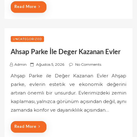
Read More
UNCATEGORIZED
Ahsap Parke İle Deger Kazanan Evler
P
Admin
Ağustos 5, 2026
No Comments
o
Ahşap Parke ile Değer Kazanan Evler Ahşap
s
parke, evlerin estetik ve ekonomik değerini
t
artıran önemli bir unsurdur. Evlerimizdeki zemin
e
kaplaması, yalnızca görünüm açısından değil, aynı
d
o
zamanda konfor ve dayanıklılık açısından…
n
Read More