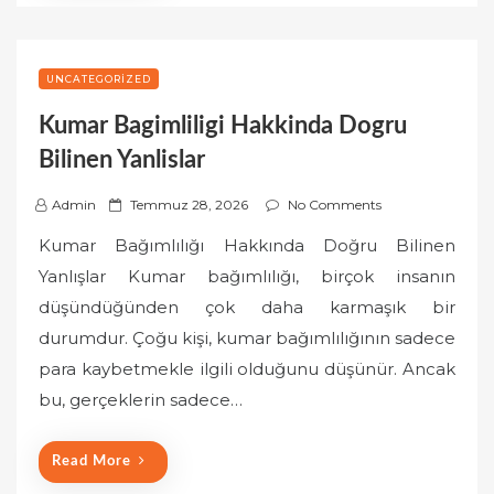
UNCATEGORIZED
Kumar Bagimliligi Hakkinda Dogru
Bilinen Yanlislar
P
Admin
Temmuz 28, 2026
No Comments
o
Kumar Bağımlılığı Hakkında Doğru Bilinen
s
Yanlışlar Kumar bağımlılığı, birçok insanın
t
düşündüğünden çok daha karmaşık bir
e
durumdur. Çoğu kişi, kumar bağımlılığının sadece
d
o
para kaybetmekle ilgili olduğunu düşünür. Ancak
n
bu, gerçeklerin sadece…
Read More