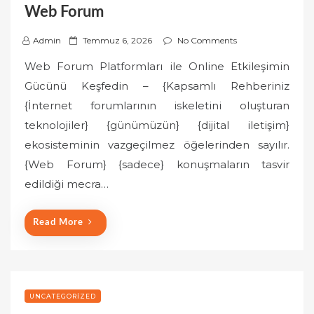
Web Forum
P
Admin
Temmuz 6, 2026
No Comments
o
Web Forum Platformları ile Online Etkileşimin
s
Gücünü Keşfedin – {Kapsamlı Rehberiniz
t
{İnternet forumlarının iskeletini oluşturan
e
teknolojiler} {günümüzün} {dijital iletişim}
d
o
ekosisteminin vazgeçilmez öğelerinden sayılır.
n
{Web Forum} {sadece} konuşmaların tasvir
edildiği mecra…
Read More
UNCATEGORIZED