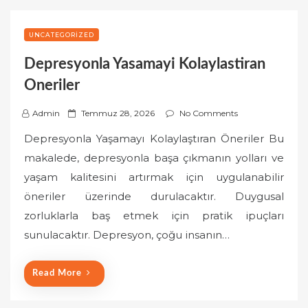
UNCATEGORIZED
Depresyonla Yasamayi Kolaylastiran
Oneriler
P
Admin
Temmuz 28, 2026
No Comments
o
Depresyonla Yaşamayı Kolaylaştıran Öneriler Bu
s
makalede, depresyonla başa çıkmanın yolları ve
t
yaşam kalitesini artırmak için uygulanabilir
e
öneriler üzerinde durulacaktır. Duygusal
d
o
zorluklarla baş etmek için pratik ipuçları
n
sunulacaktır. Depresyon, çoğu insanın…
Read More