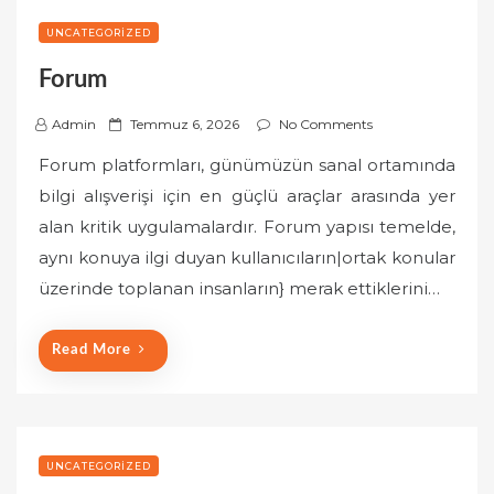
UNCATEGORIZED
Forum
P
Admin
Temmuz 6, 2026
No Comments
o
Forum platformları, günümüzün sanal ortamında
s
bilgi alışverişi için en güçlü araçlar arasında yer
t
alan kritik uygulamalardır. Forum yapısı temelde,
e
aynı konuya ilgi duyan kullanıcıların|ortak konular
d
o
üzerinde toplanan insanların} merak ettiklerini…
n
Read More
UNCATEGORIZED