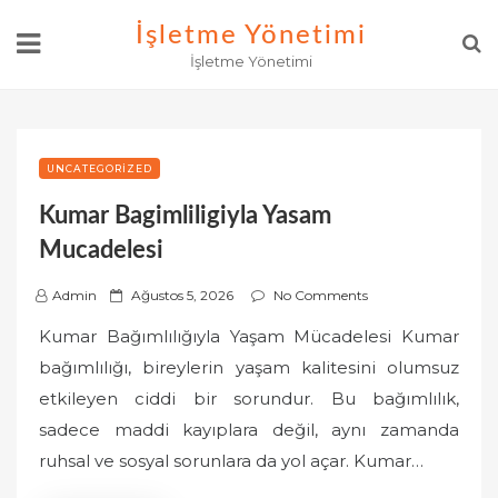
Skip
İşletme Yönetimi
to
İşletme Yönetimi
content
UNCATEGORIZED
Kumar Bagimliligiyla Yasam
Mucadelesi
P
Admin
Ağustos 5, 2026
No Comments
o
Kumar Bağımlılığıyla Yaşam Mücadelesi Kumar
s
bağımlılığı, bireylerin yaşam kalitesini olumsuz
t
etkileyen ciddi bir sorundur. Bu bağımlılık,
e
sadece maddi kayıplara değil, aynı zamanda
d
o
ruhsal ve sosyal sorunlara da yol açar. Kumar…
n