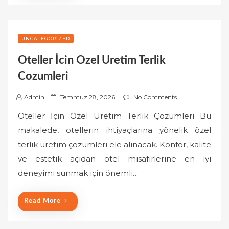
UNCATEGORIZED
Oteller İcin Ozel Uretim Terlik
Cozumleri
P
Admin
Temmuz 28, 2026
No Comments
o
Oteller İçin Özel Üretim Terlik Çözümleri Bu
s
makalede, otellerin ihtiyaçlarına yönelik özel
t
terlik üretim çözümleri ele alınacak. Konfor, kalite
e
ve estetik açıdan otel misafirlerine en iyi
d
o
deneyimi sunmak için önemli…
n
Read More