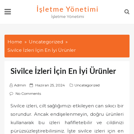
Skip
İşletme Yönetimi
to
İşletme Yönetimi
content
Home
Uncategorized
Sivilce İzleri İçin En İyi Ürünler
Sivilce İzleri İçin En İyi Ürünler
P
Admin
Haziran 25, 2024
Uncategorized
o
No Comments
s
Sivilce izleri, cilt sağlığımızı etkileyen can sıkıcı bir
t
sorundur. Ancak endişelenmeyin, doğru ürünleri
e
d
kullanarak bu izleri hafifletebilir ve cildinizi
o
pürüzsüzleştirebilirsiniz. İşte sivilce izleri için en