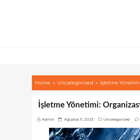
Skip
to
content
Home
Uncategorized
İşletme Yönetimi
İşletme Yönetimi: Organizas
P
Admin
Ağustos 11, 2023
Uncategorized
o
s
t