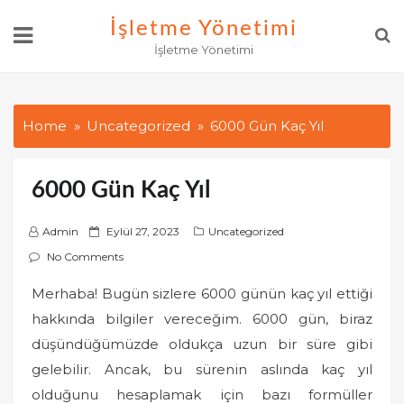
Skip
İşletme Yönetimi
to
İşletme Yönetimi
content
Home
Uncategorized
6000 Gün Kaç Yıl
6000 Gün Kaç Yıl
P
Admin
Eylül 27, 2023
Uncategorized
o
No Comments
s
Merhaba! Bugün sizlere 6000 günün kaç yıl ettiği
t
hakkında bilgiler vereceğim. 6000 gün, biraz
e
d
düşündüğümüzde oldukça uzun bir süre gibi
o
gelebilir. Ancak, bu sürenin aslında kaç yıl
n
olduğunu hesaplamak için bazı formüller