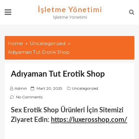
Skip
İşletme Yönetimi
to
İşletme Yönetimi
content
Home
Uncategorized
Adıyaman Tut Erotik Shop
Adıyaman Tut Erotik Shop
P
Admin
Mart 20, 2025
Uncategorized
o
No Comments
s
Sex Erotik Shop Ürünleri İçin Sitemizi
t
e
Ziyaret Edin:
https://luxerosshop.com/
d
o