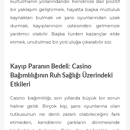
kurtulmanın yollarındandır. Kendinize dair pozitif
bir yaklaşım geliştirmek, hayatta başka mutluluk
kaynakları bulmak ve şans oyunlarından uzak
durmak, kayıplarınızın üstesinden gelmenize
yardımcı olabilir. Başka türden kazançlar elde
etmek, unutulmaz bir yolculuğa çıkarabilir sizi.
Kayıp Paranın Bedeli: Casino
Bağımlılığının Ruh Sağlığı Üzerindeki
Etkileri
Casino bağımlılığı, son yıllarda büyük bir sorun
haline geldi. Birçok kişi, şans oyunlarına olan
tutkusunun ne denli zararlı olabileceğini fark
etmeden, kendilerini çarkların dönmesinde