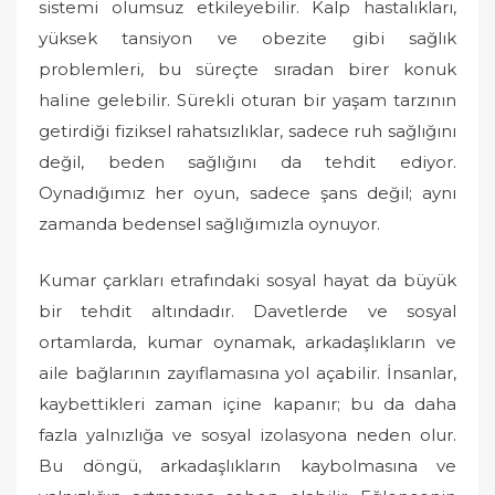
sistemi olumsuz etkileyebilir. Kalp hastalıkları,
yüksek tansiyon ve obezite gibi sağlık
problemleri, bu süreçte sıradan birer konuk
haline gelebilir. Sürekli oturan bir yaşam tarzının
getirdiği fiziksel rahatsızlıklar, sadece ruh sağlığını
değil, beden sağlığını da tehdit ediyor.
Oynadığımız her oyun, sadece şans değil; aynı
zamanda bedensel sağlığımızla oynuyor.
Kumar çarkları etrafındaki sosyal hayat da büyük
bir tehdit altındadır. Davetlerde ve sosyal
ortamlarda, kumar oynamak, arkadaşlıkların ve
aile bağlarının zayıflamasına yol açabilir. İnsanlar,
kaybettikleri zaman içine kapanır; bu da daha
fazla yalnızlığa ve sosyal izolasyona neden olur.
Bu döngü, arkadaşlıkların kaybolmasına ve