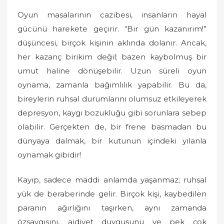
Oyun masalarının cazibesi, insanların hayal
gücünü harekete geçirir. “Bir gün kazanırım!”
düşüncesi, birçok kişinin aklında dolanır. Ancak,
her kazanç birikim değil; bazen kaybolmuş bir
umut haline dönüşebilir. Uzun süreli oyun
oynama, zamanla bağımlılık yapabilir. Bu da,
bireylerin ruhsal durumlarını olumsuz etkileyerek
depresyon, kaygı bozukluğu gibi sorunlara sebep
olabilir. Gerçekten de, bir frene basmadan bu
dünyaya dalmak, bir kutunun içindeki yılanla
oynamak gibidir!
Kayıp, sadece maddi anlamda yaşanmaz; ruhsal
yük de beraberinde gelir. Birçok kişi, kaybedilen
paranın ağırlığını taşırken, aynı zamanda
özsaygısını, aidiyet duygusunu ve pek çok