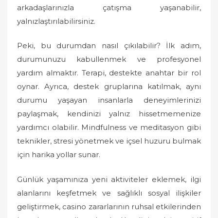
arkadaşlarınızla çatışma yaşanabilir,
yalnızlaştırılabilirsiniz.
Peki, bu durumdan nasıl çıkılabilir? İlk adım,
durumunuzu kabullenmek ve profesyonel
yardım almaktır. Terapi, destekte anahtar bir rol
oynar. Ayrıca, destek gruplarına katılmak, aynı
durumu yaşayan insanlarla deneyimlerinizi
paylaşmak, kendinizi yalnız hissetmemenize
yardımcı olabilir. Mindfulness ve meditasyon gibi
teknikler, stresi yönetmek ve içsel huzuru bulmak
için harika yollar sunar.
Günlük yaşamınıza yeni aktiviteler eklemek, ilgi
alanlarını keşfetmek ve sağlıklı sosyal ilişkiler
geliştirmek, casino zararlarının ruhsal etkilerinden