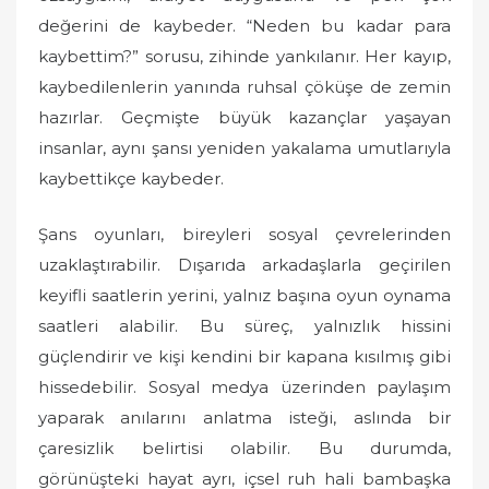
değerini de kaybeder. “Neden bu kadar para
kaybettim?” sorusu, zihinde yankılanır. Her kayıp,
kaybedilenlerin yanında ruhsal çöküşe de zemin
hazırlar. Geçmişte büyük kazançlar yaşayan
insanlar, aynı şansı yeniden yakalama umutlarıyla
kaybettikçe kaybeder.
Şans oyunları, bireyleri sosyal çevrelerinden
uzaklaştırabilir. Dışarıda arkadaşlarla geçirilen
keyifli saatlerin yerini, yalnız başına oyun oynama
saatleri alabilir. Bu süreç, yalnızlık hissini
güçlendirir ve kişi kendini bir kapana kısılmış gibi
hissedebilir. Sosyal medya üzerinden paylaşım
yaparak anılarını anlatma isteği, aslında bir
çaresizlik belirtisi olabilir. Bu durumda,
görünüşteki hayat ayrı, içsel ruh hali bambaşka