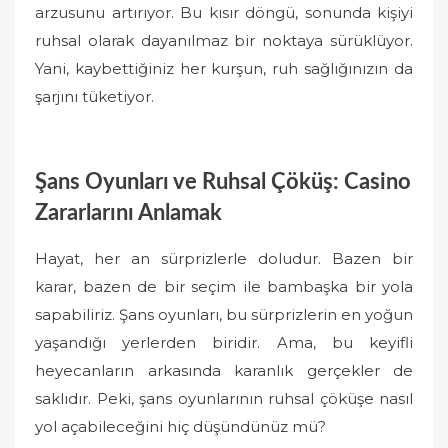
arzusunu artırıyor. Bu kısır döngü, sonunda kişiyi
ruhsal olarak dayanılmaz bir noktaya sürüklüyor.
Yani, kaybettiğiniz her kurşun, ruh sağlığınızın da
şarjını tüketiyor.
Şans Oyunları ve Ruhsal Çöküş: Casino
Zararlarını Anlamak
Hayat, her an sürprizlerle doludur. Bazen bir
karar, bazen de bir seçim ile bambaşka bir yola
sapabiliriz. Şans oyunları, bu sürprizlerin en yoğun
yaşandığı yerlerden biridir. Ama, bu keyifli
heyecanların arkasında karanlık gerçekler de
saklıdır. Peki, şans oyunlarının ruhsal çöküşe nasıl
yol açabileceğini hiç düşündünüz mü?