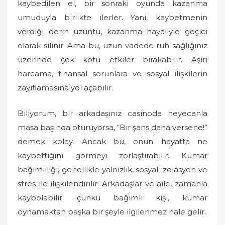
kaybedilen el, bir sonraki oyunda kazanma
umuduyla birlikte ilerler. Yani, kaybetmenin
verdiği derin üzüntü, kazanma hayaliyle geçici
olarak silinir. Ama bu, uzun vadede ruh sağlığınız
üzerinde çok kötü etkiler bırakabilir. Aşırı
harcama, finansal sorunlara ve sosyal ilişkilerin
zayıflamasına yol açabilir.
Biliyorum, bir arkadaşınız casinoda heyecanla
masa başında oturuyorsa, “Bir şans daha versene!”
demek kolay. Ancak bu, onun hayatta ne
kaybettiğini görmeyi zorlaştırabilir. Kumar
bağımlılığı, genellikle yalnızlık, sosyal izolasyon ve
stres ile ilişkilendirilir. Arkadaşlar ve aile, zamanla
kaybolabilir; çünkü bağımlı kişi, kumar
oynamaktan başka bir şeyle ilgilenmez hale gelir.