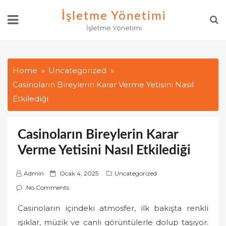
Skip
İşletme Yönetimi
to
İşletme Yönetimi
content
Home
Uncategorized
Casinoların Bireylerin Karar Verme Yetisini Nasıl
Etkilediği
Casinoların Bireylerin Karar
Verme Yetisini Nasıl Etkilediği
P
Admin
Ocak 4, 2025
Uncategorized
o
No Comments
s
Casinoların içindeki atmosfer, ilk bakışta renkli
t
ışıklar, müzik ve canlı görüntülerle dolup taşıyor.
e