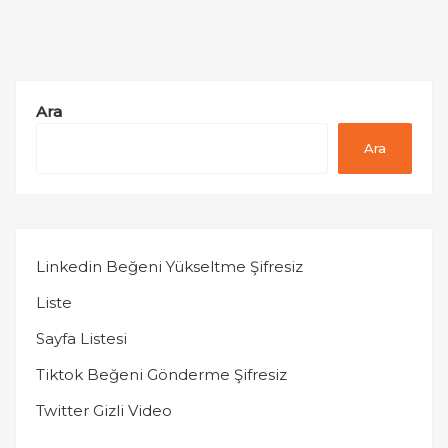
Ara
Ara
Linkedin Beğeni Yükseltme Şifresiz
Liste
Sayfa Listesi
Tiktok Beğeni Gönderme Şifresiz
Twitter Gizli Video