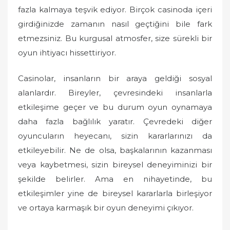
fazla kalmaya teşvik ediyor. Birçok casinoda içeri
girdiğinizde zamanın nasıl geçtiğini bile fark
etmezsiniz. Bu kurgusal atmosfer, size sürekli bir
oyun ihtiyacı hissettiriyor.
Casinolar, insanların bir araya geldiği sosyal
alanlardır. Bireyler, çevresindeki insanlarla
etkileşime geçer ve bu durum oyun oynamaya
daha fazla bağlılık yaratır. Çevredeki diğer
oyuncuların heyecanı, sizin kararlarınızı da
etkileyebilir. Ne de olsa, başkalarının kazanması
veya kaybetmesi, sizin bireysel deneyiminizi bir
şekilde belirler. Ama en nihayetinde, bu
etkileşimler yine de bireysel kararlarla birleşiyor
ve ortaya karmaşık bir oyun deneyimi çıkıyor.