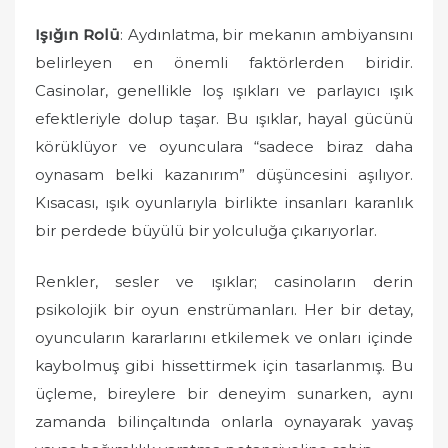
Işığın Rolü
: Aydınlatma, bir mekanın ambiyansını
belirleyen en önemli faktörlerden biridir.
Casinolar, genellikle loş ışıkları ve parlayıcı ışık
efektleriyle dolup taşar. Bu ışıklar, hayal gücünü
körüklüyor ve oyunculara “sadece biraz daha
oynasam belki kazanırım” düşüncesini aşılıyor.
Kısacası, ışık oyunlarıyla birlikte insanları karanlık
bir perdede büyülü bir yolculuğa çıkarıyorlar.
Renkler, sesler ve ışıklar; casinoların derin
psikolojik bir oyun enstrümanları. Her bir detay,
oyuncuların kararlarını etkilemek ve onları içinde
kaybolmuş gibi hissettirmek için tasarlanmış. Bu
üçleme, bireylere bir deneyim sunarken, aynı
zamanda bilinçaltında onlarla oynayarak yavaş