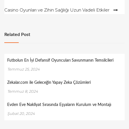
gezinmesi
Casino Oyunları ve Zihin Sağlığı Uzun Vadeli Etkiler
Related Post
Futbolun En İyi Defansif Oyuncuları Savunmanın Temsilcileri
Temmuz 25, 2024
Zekalar.com ile Geleceğin Yapay Zeka Çözümleri
Temmuz 8, 2024
Evden Eve Nakliyat Sırasında Eşyaların Kurulum ve Montajı
Şubat 20, 2024