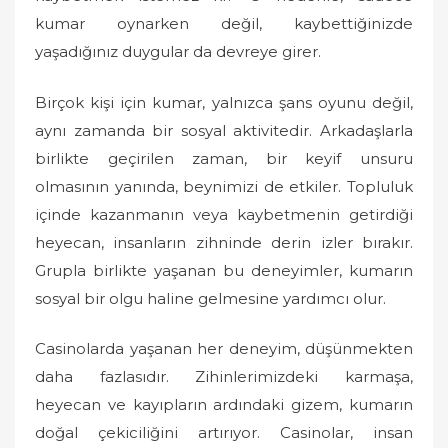
kumar oynarken değil, kaybettiğinizde
yaşadığınız duygular da devreye girer.
Birçok kişi için kumar, yalnızca şans oyunu değil,
aynı zamanda bir sosyal aktivitedir. Arkadaşlarla
birlikte geçirilen zaman, bir keyif unsuru
olmasının yanında, beynimizi de etkiler. Topluluk
içinde kazanmanın veya kaybetmenin getirdiği
heyecan, insanların zihninde derin izler bırakır.
Grupla birlikte yaşanan bu deneyimler, kumarın
sosyal bir olgu haline gelmesine yardımcı olur.
Casinolarda yaşanan her deneyim, düşünmekten
daha fazlasıdır. Zihinlerimizdeki karmaşa,
heyecan ve kayıpların ardındaki gizem, kumarın
doğal çekiciliğini artırıyor. Casinolar, insan