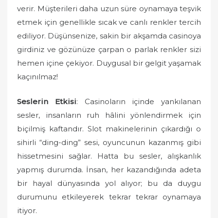
verir. Müşterileri daha uzun süre oynamaya teşvik
etmek için genellikle sıcak ve canlı renkler tercih
ediliyor. Düşünsenize, sakin bir akşamda casinoya
girdiniz ve gözünüze çarpan o parlak renkler sizi
hemen içine çekiyor. Duygusal bir gelgit yaşamak
kaçınılmaz!
Seslerin Etkisi
: Casinoların içinde yankılanan
sesler, insanların ruh hâlini yönlendirmek için
biçilmiş kaftandır. Slot makinelerinin çıkardığı o
sihirli “ding-ding” sesi, oyuncunun kazanmış gibi
hissetmesini sağlar. Hatta bu sesler, alışkanlık
yapmış durumda. İnsan, her kazandığında adeta
bir hayal dünyasında yol alıyor; bu da duygu
durumunu etkileyerek tekrar tekrar oynamaya
itiyor.