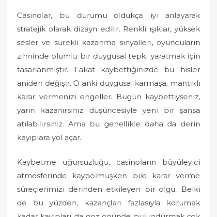
Casinolar, bu durumu oldukça iyi anlayarak
stratejik olarak dizayn edilir. Renkli ışıklar, yüksek
sesler ve sürekli kazanma sinyalleri, oyuncuların
zihninde olumlu bir duygusal tepki yaratmak için
tasarlanmıştır. Fakat kaybettiğinizde bu hisler
aniden değişir. O anki duygusal karmaşa, mantıklı
karar vermenizi engeller. Bugün kaybettiyseniz,
yarın kazanırsınız düşüncesiyle yeni bir şansa
atılabilirsiniz. Ama bu genellikle daha da derin
kayıplara yol açar.
Kaybetme uğursuzluğu, casinoların büyüleyici
atmosferinde kaybolmuşken bile karar verme
süreçlerimizi derinden etkileyen bir olgu. Belki
de bu yüzden, kazançları fazlasıyla korumak
kadar kayıpları da göz önünde bulundurmak çok