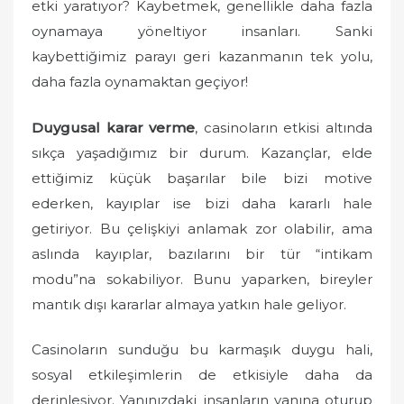
etki yaratıyor? Kaybetmek, genellikle daha fazla
oynamaya yöneltiyor insanları. Sanki
kaybettiğimiz parayı geri kazanmanın tek yolu,
daha fazla oynamaktan geçiyor!
Duygusal karar verme
, casinoların etkisi altında
sıkça yaşadığımız bir durum. Kazançlar, elde
ettiğimiz küçük başarılar bile bizi motive
ederken, kayıplar ise bizi daha kararlı hale
getiriyor. Bu çelişkiyi anlamak zor olabilir, ama
aslında kayıplar, bazılarını bir tür “intikam
modu”na sokabiliyor. Bunu yaparken, bireyler
mantık dışı kararlar almaya yatkın hale geliyor.
Casinoların sunduğu bu karmaşık duygu hali,
sosyal etkileşimlerin de etkisiyle daha da
derinleşiyor. Yanınızdaki insanların yanına oturup