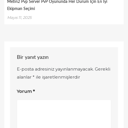
Metin2 Pvp Server PvP Oyununda Her Durum İçin En İyi
Ekipman Seçimi
Mayıs 11, 2025
Bir yanıt yazın
E-posta adresiniz yayınlanmayacak.
Gerekli
alanlar
*
ile işaretlenmişlerdir
Yorum
*