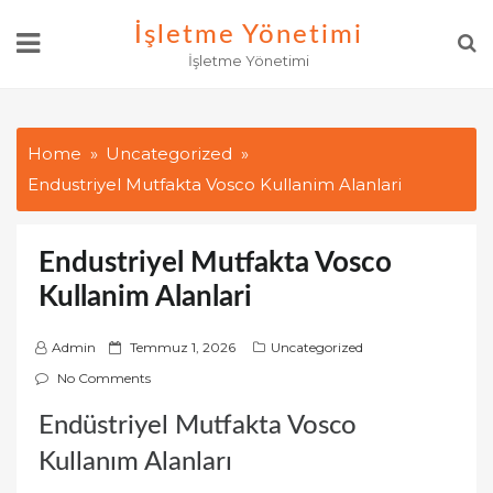
Skip
İşletme Yönetimi
to
İşletme Yönetimi
content
Home
Uncategorized
Endustriyel Mutfakta Vosco Kullanim Alanlari
Endustriyel Mutfakta Vosco
Kullanim Alanlari
P
Admin
Temmuz 1, 2026
Uncategorized
o
No Comments
s
Endüstriyel Mutfakta Vosco
t
e
Kullanım Alanları
d