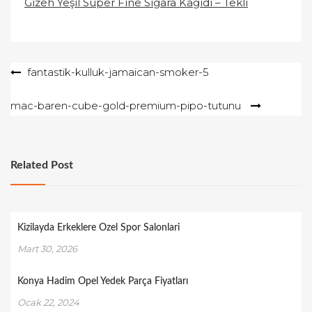
Gizeh Yeşil Super Fine Sigara Kağıdı – Tekli
Yazı
fantastik-kulluk-jamaican-smoker-5
gezinmesi
mac-baren-cube-gold-premium-pipo-tutunu
Related Post
Kizilayda Erkeklere Ozel Spor Salonlari
Mart 30, 2026
Konya Hadim Opel Yedek Parça Fiyatları
Ocak 22, 2024