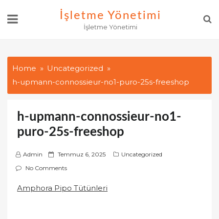
Skip
İşletme Yönetimi
to
İşletme Yönetimi
content
Home
Uncategorized
h-upmann-connossieur-no1-puro-25s-freeshop
h-upmann-connossieur-no1-
puro-25s-freeshop
P
Admin
Temmuz 6, 2025
Uncategorized
o
No Comments
s
Amphora Pipo Tütünleri
t
e
d