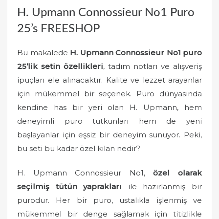
o
H. Upmann Connossieur No1 Puro
n
25’s FREESHOP
Bu makalede
H. Upmann Connossieur No1 puro
25’lik setin özellikleri
, tadım notları ve alışveriş
ipuçları ele alınacaktır. Kalite ve lezzet arayanlar
için mükemmel bir seçenek. Puro dünyasında
kendine has bir yeri olan H. Upmann, hem
deneyimli puro tutkunları hem de yeni
başlayanlar için eşsiz bir deneyim sunuyor. Peki,
bu seti bu kadar özel kılan nedir?
H. Upmann Connossieur No1,
özel olarak
seçilmiş tütün yaprakları
ile hazırlanmış bir
purodur. Her bir puro, ustalıkla işlenmiş ve
mükemmel bir denge sağlamak için titizlikle