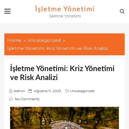
Skip
İşletme Yönetimi
to
İşletme Yönetimi
content
Home
Uncategorized
İşletme Yönetimi: Kriz Yönetimi ve Risk Analizi
İşletme Yönetimi: Kriz Yönetimi
ve Risk Analizi
P
Admin
Ağustos 11, 2023
Uncategorized
o
No Comments
s
t
e
d