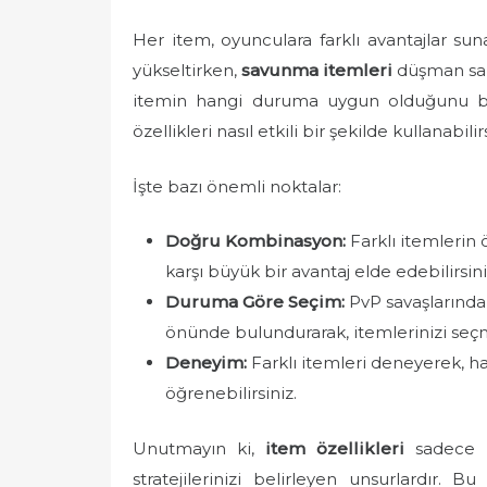
Her item, oyunculara farklı avantajlar su
yükseltirken,
savunma itemleri
düşman sald
itemin hangi duruma uygun olduğunu bilm
özellikleri nasıl etkili bir şekilde kullanabilir
İşte bazı önemli noktalar:
Doğru Kombinasyon:
Farklı itemlerin 
karşı büyük bir avantaj elde edebilirsini
Duruma Göre Seçim:
PvP savaşlarında k
önünde bulundurarak, itemlerinizi seçm
Deneyim:
Farklı itemleri deneyerek, h
öğrenebilirsiniz.
Unutmayın ki,
item özellikleri
sadece b
stratejilerinizi belirleyen unsurlardır. 