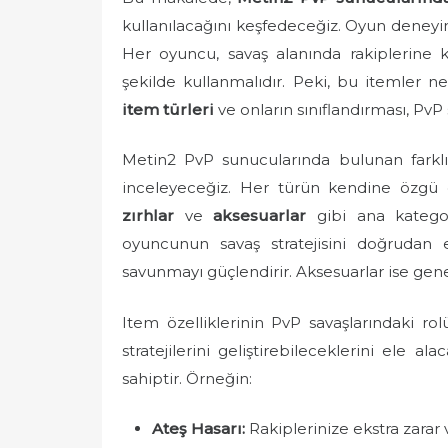
e
kullanılacağını keşfedeceğiz. Oyun deneyimin
d
Her oyuncu, savaş alanında rakiplerine k
o
şekilde kullanmalıdır. Peki, bu itemler n
n
item türleri
ve onların sınıflandırması, PvP 
Metin2 PvP sunucularında bulunan farklı it
inceleyeceğiz. Her türün kendine özgü öz
zırhlar
ve
aksesuarlar
gibi ana kategori
oyuncunun savaş stratejisini doğrudan etk
savunmayı güçlendirir. Aksesuarlar ise gene
Item özelliklerinin PvP savaşlarındaki rol
stratejilerini geliştirebileceklerini ele a
sahiptir. Örneğin:
Ateş Hasarı:
Rakiplerinize ekstra zarar v