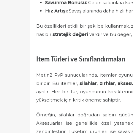
Savunma Bonusu:
Gelen saldırılara karşı
Hız Artışı:
Savaş alanında daha hızlı har
Bu özellikleri etkili bir şekilde kullanmak
has bir
stratejik değeri
vardır ve bu değer, s
Item Türleri ve Sınıflandırmaları
Metin2 PvP sunucularında, itemler oyunu
biridir. Bu itemler,
silahlar
,
zırhlar
,
aksesu
ayrılır. Her bir tür, oyuncunun karakteri
yükseltmek için kritik öneme sahiptir.
Örneğin, silahlar doğrudan saldırı gücün
Aksesuarlar ise genellikle özel yetenek
zenginleştirir. Tüketim ürünleri ise savaş s