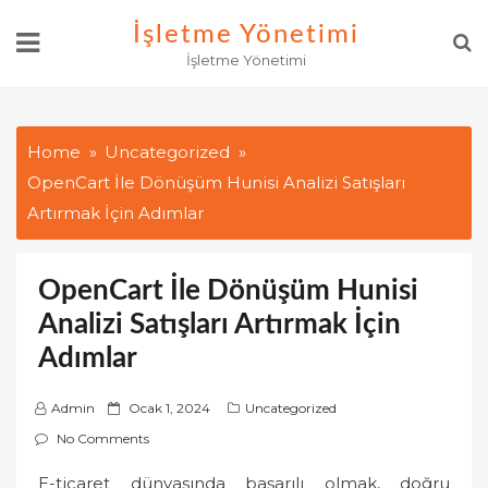
Skip
İşletme Yönetimi
to
İşletme Yönetimi
content
Home
Uncategorized
OpenCart İle Dönüşüm Hunisi Analizi Satışları
Artırmak İçin Adımlar
OpenCart İle Dönüşüm Hunisi
Analizi Satışları Artırmak İçin
Adımlar
P
Admin
Ocak 1, 2024
Uncategorized
o
No Comments
s
E-ticaret dünyasında başarılı olmak, doğru
t