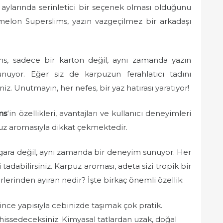
aylarında serinletici bir seçenek olması olduğunu
rmelon Superslims, yazın vazgeçilmez bir arkadaşı
s, sadece bir karton değil, aynı zamanda yazın
unuyor. Eğer siz de karpuzun ferahlatıcı tadını
z. Unutmayın, her nefes, bir yaz hatırası yaratıyor!
ms
‘in özellikleri, avantajları ve kullanıcı deneyimleri
puz aromasıyla dikkat çekmektedir.
gara değil, aynı zamanda bir deneyim sunuyor. Her
i tadabilirsiniz. Karpuz aroması, adeta sizi tropik bir
lerinden ayıran nedir? İşte birkaç önemli özellik:
ince yapısıyla cebinizde taşımak çok pratik.
issedeceksiniz. Kimyasal tatlardan uzak, doğal