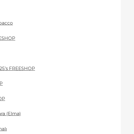
obacco
REESHOP
 25’s FREESHOP
OP
OP
ra (Elma)
alı