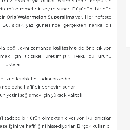
 karpuz aromasıyla dikkat çekmektedir. Karpuzun
k için mükemmel bir seçim sunar. Düşünün, bir gün
bir
Oris Watermelon Superslims
var. Her nefeste
. Bu, sıcak yaz günlerinde gerçekten harika bir
yla değil, aynı zamanda
kalitesiyle
de öne çıkıyor.
lamak için titizlikle üretilmiştir. Peki, bu ürünü
i noktalar:
uzun ferahlatıcı tadını hissedin.
inde daha hafif bir deneyim sunar.
niyetini sağlamak için yüksek kaliteli
i sadece bir ürün olmaktan çıkarıyor. Kullanıcılar,
iğini ve hafifliğini hissediyorlar. Birçok kullanıcı,