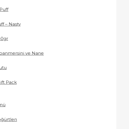
Puff
ff – Nasty
40gr
Yabanmersini ve Nane
utu
ift Pack
ünü
öğürtlen