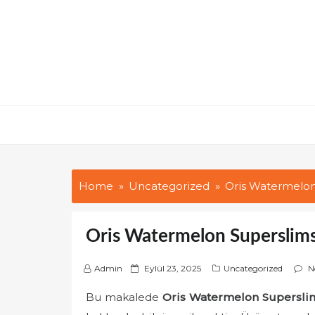
Skip
to
content
Home
Uncategorized
Oris Watermelon
Oris Watermelon Superslims
P
Admin
Eylül 23, 2025
Uncategorized
N
o
Bu makalede
Oris Watermelon Supersli
s
t