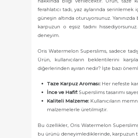
hakkında bilgi verilecektir. Ürün, taze
e
ferahlatıcı tadı, yaz aylarında serinleme
d
güneşin altında oturuyorsunuz. Yanınızda 
o
karpuzun o eşsiz tadını hissediyorsunuz
n
deneyim.
Oris Watermelon Superslims, sadece tadı
Ürün, kullanıcıların beklentilerini karşı
diğerlerinden ayıran nedir? İşte bazı öneml
Taze Karpuz Aroması:
Her nefeste karp
İnce ve Hafif:
Superslims tasarımı sayes
Kaliteli Malzeme:
Kullanıcıların memnu
malzemelerle üretilmiştir.
Bu özellikler, Oris Watermelon Superslims’
bu ürünü deneyimlediklerinde, karpuzun tazel