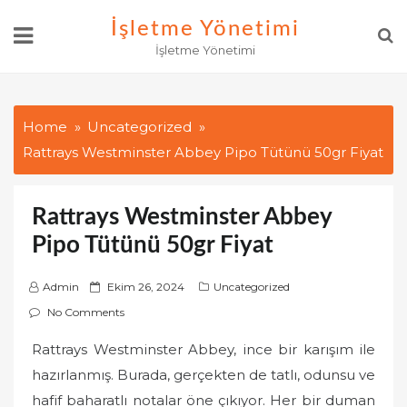
Skip
İşletme Yönetimi
to
İşletme Yönetimi
content
Home
Uncategorized
Rattrays Westminster Abbey Pipo Tütünü 50gr Fiyat
Rattrays Westminster Abbey
Pipo Tütünü 50gr Fiyat
P
Admin
Ekim 26, 2024
Uncategorized
o
No Comments
s
Rattrays Westminster Abbey, ince bir karışım ile
t
hazırlanmış. Burada, gerçekten de tatlı, odunsu ve
e
d
hafif baharatlı notalar öne çıkıyor. Her bir duman