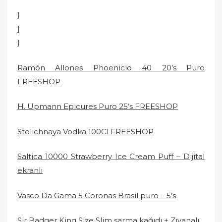
}
]
}
Ramón Allones Phoenicio 40 20’s Puro
FREESHOP
H. Upmann Epicures Puro 25’s FREESHOP
Stolichnaya Vodka 100Cl FREESHOP
Saltica 10000 Strawberry Ice Cream Puff – Dijital
ekranlı
Vasco Da Gama 5 Coronas Brasil puro – 5’s
Sir Badger King Size Slim sarma kağıdı + Zıvanalı