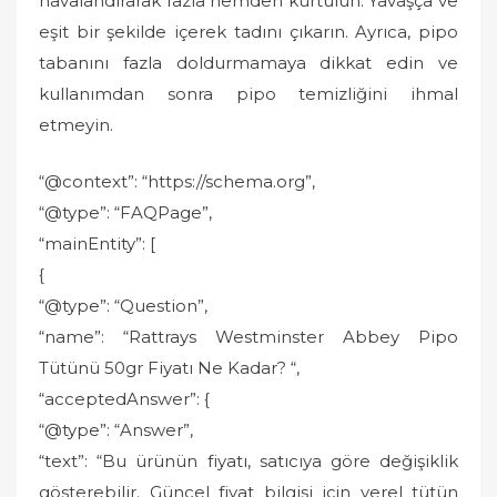
havalandırarak fazla nemden kurtulun. Yavaşça ve
eşit bir şekilde içerek tadını çıkarın. Ayrıca, pipo
tabanını fazla doldurmamaya dikkat edin ve
kullanımdan sonra pipo temizliğini ihmal
etmeyin.
“@context”: “https://schema.org”,
“@type”: “FAQPage”,
“mainEntity”: [
{
“@type”: “Question”,
“name”: “Rattrays Westminster Abbey Pipo
Tütünü 50gr Fiyatı Ne Kadar? “,
“acceptedAnswer”: {
“@type”: “Answer”,
“text”: “Bu ürünün fiyatı, satıcıya göre değişiklik
gösterebilir. Güncel fiyat bilgisi için yerel tütün