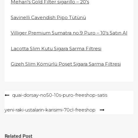
Mehari’s Gold Filter sigarillo – 20’s
Savinelli Cavendish Pipo Tütünü
Villiger Premium Sumatra no.9 Puro – 10’s Satın Al
Lacotta Slim Kutu Sigara Sarma Filtresi
Gizeh Slim Kömürlü Poşet Sigara Sarma Filtresi
Yazı
quai-dorsay-no50-10s-puro-freeshop-satis
gezinmesi
yeni-raki-ustalarin-karisimi-70cl-freeshop
Related Post