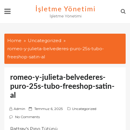
Skip
İşletme Yönetimi
to
İşletme Yönetimi
content
Home
Uncategorized
romeo-y-julieta-belvederes-puro-25s-tubo-
freeshop-satin-al
romeo-y-julieta-belvederes-
puro-25s-tubo-freeshop-satin-
al
P
Admin
Temmuz 6, 2025
Uncategorized
o
No Comments
s
Rattray’s Pipo Tütünü
t