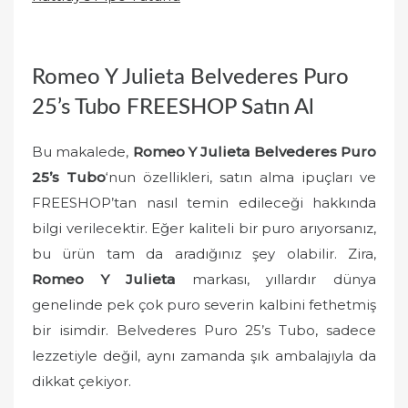
e
d
o
Romeo Y Julieta Belvederes Puro
n
25’s Tubo FREESHOP Satın Al
Bu makalede,
Romeo Y Julieta Belvederes Puro
25’s Tubo
‘nun özellikleri, satın alma ipuçları ve
FREESHOP’tan nasıl temin edileceği hakkında
bilgi verilecektir. Eğer kaliteli bir puro arıyorsanız,
bu ürün tam da aradığınız şey olabilir. Zira,
Romeo Y Julieta
markası, yıllardır dünya
genelinde pek çok puro severin kalbini fethetmiş
bir isimdir. Belvederes Puro 25’s Tubo, sadece
lezzetiyle değil, aynı zamanda şık ambalajıyla da
dikkat çekiyor.