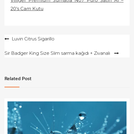
Villiger Premium Sumatra No7 Puro Satın Al –
20’s Cam Kutu
Yazı
Luvin Citrus Sigarillo
gezinmesi
Sir Badger King Size Slim sarma kağıdı + Zıvanalı
Related Post