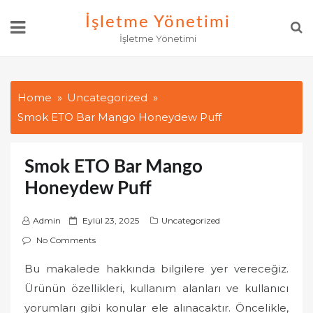
Skip
İşletme Yönetimi
to
İşletme Yönetimi
content
Home
Uncategorized
Smok ETO Bar Mango Honeydew Puff
Smok ETO Bar Mango
Honeydew Puff
P
Admin
Eylül 23, 2025
Uncategorized
o
No Comments
s
Bu makalede hakkında bilgilere yer vereceğiz.
t
Ürünün özellikleri, kullanım alanları ve kullanıcı
e
d
yorumları gibi konular ele alınacaktır. Öncelikle,