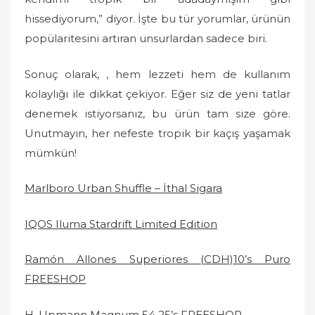
hissediyorum,” diyor. İşte bu tür yorumlar, ürünün
popülaritesini artıran unsurlardan sadece biri.
Sonuç olarak, , hem lezzeti hem de kullanım
kolaylığı ile dikkat çekiyor. Eğer siz de yeni tatlar
denemek istiyorsanız, bu ürün tam size göre.
Unutmayın, her nefeste tropik bir kaçış yaşamak
mümkün!
Marlboro Urban Shuffle – İthal Sigara
IQOS Iluma Stardrift Limited Edition
Ramón Allones Superiores (CDH)10’s Puro
FREESHOP
H. Upmann Magnum 54 25’s FREESHOP