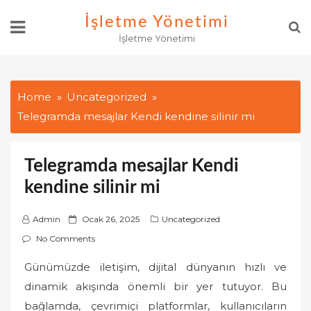
Skip
İşletme Yönetimi
to
İşletme Yönetimi
content
Home
Uncategorized
Telegramda mesajlar Kendi kendine silinir mi
Telegramda mesajlar Kendi
kendine silinir mi
P
Admin
Ocak 26, 2025
Uncategorized
o
No Comments
s
Günümüzde iletişim, dijital dünyanın hızlı ve
t
dinamik akışında önemli bir yer tutuyor. Bu
e
d
bağlamda, çevrimiçi platformlar, kullanıcıların