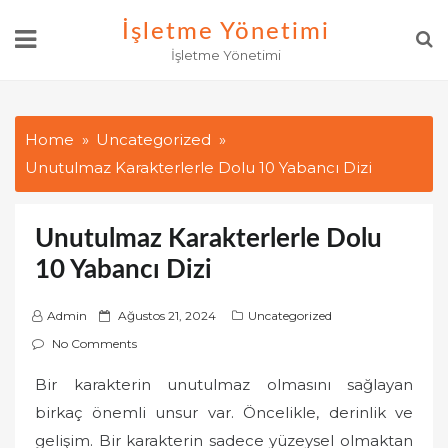
Skip
İşletme Yönetimi
to
İşletme Yönetimi
content
Home
Uncategorized
Unutulmaz Karakterlerle Dolu 10 Yabancı Dizi
Unutulmaz Karakterlerle Dolu
10 Yabancı Dizi
P
Admin
Ağustos 21, 2024
Uncategorized
o
No Comments
s
Bir karakterin unutulmaz olmasını sağlayan
t
birkaç önemli unsur var. Öncelikle, derinlik ve
e
d
gelişim. Bir karakterin sadece yüzeysel olmaktan