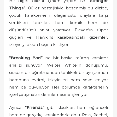
Bir diğer dikkat çeken yapım ise
“Stranger
Things”
. 80'ler nostaljisiyle bezenmiş bu dizide,
çocuk karakterlerin olağanüstü olaylara karşı
verdikleri tepkiler, hem komik hem de
düşündürücü anlar yaratıyor. Eleven'ın süper
güçleri ve Hawkins kasabasındaki gizemler,
izleyiciyi ekran başına kilitliyor.
“Breaking Bad”
ise bir başka müthiş karakter
analizi sunuyor. Walter White’ın dönüşümü,
sıradan bir öğretmenden tehlikeli bir uyuşturucu
baronuna evrimi, izleyicileri hem şoke ediyor
hem de büyülüyor. Her bölümde karakterlerin
içsel çatışmaları derinlemesine işleniyor.
Ayrıca,
“Friends”
gibi klasikler, hem eğlenceli
hem de gerçekçi karakterlerle dolu. Ross, Rachel,