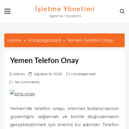
Skip
İşletme Yönetimi
to
İşletme Yönetimi
content
Home
Uncategorized
Yemen Telefon Onay
Yemen Telefon Onay
P
Admin
Ağustos 16, 2023
Uncategorized
o
No Comments
s
t
e
Yemen’de telefon onayı, internet kullanıcılarının
d
o
güvenliğini sağlamak ve kimlik doğrulamasını
n
gerçekleştirmek için önemli bir adımdır. Telefon