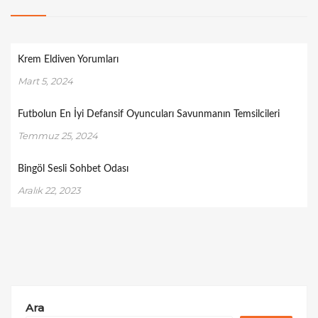
Krem Eldiven Yorumları
Mart 5, 2024
Futbolun En İyi Defansif Oyuncuları Savunmanın Temsilcileri
Temmuz 25, 2024
Bingöl Sesli Sohbet Odası
Aralık 22, 2023
Ara