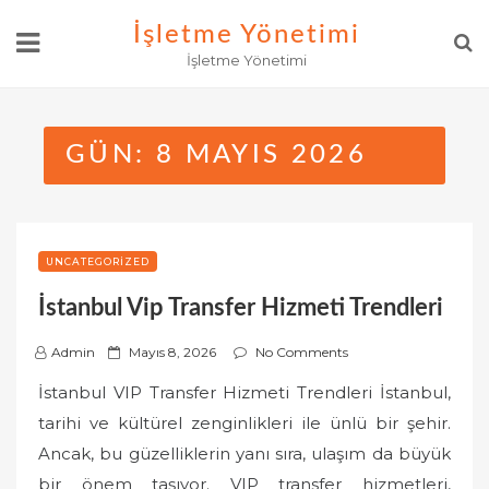
Skip
İşletme Yönetimi
to
İşletme Yönetimi
content
GÜN:
8 MAYIS 2026
UNCATEGORIZED
İstanbul Vip Transfer Hizmeti Trendleri
P
Admin
Mayıs 8, 2026
No Comments
o
İstanbul VIP Transfer Hizmeti Trendleri İstanbul,
s
tarihi ve kültürel zenginlikleri ile ünlü bir şehir.
t
Ancak, bu güzelliklerin yanı sıra, ulaşım da büyük
e
bir önem taşıyor. VIP transfer hizmetleri,
d