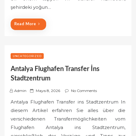
o
şehirdeki yoğun…
n
Read More
UNCATEGORIZED
Antalya Flughafen Transfer İns
Stadtzentrum
P
Admin
Mayıs 8, 2026
No Comments
o
Antalya Flughafen Transfer ins Stadtzentrum In
s
diesem Artikel erfahren Sie alles über die
t
verschiedenen Transfermöglichkeiten vom
e
Flughafen Antalya ins Stadtzentrum,
d
o
einschließlich der Vorzüge und Tipps zur