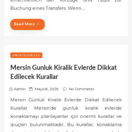
n
Buchung eines Transfers. Wenn…
Read More
UNCATEGORIZED
Mersin Gunluk Kiralik Evlerde Dikkat
Edilecek Kurallar
P
Admin
Mayıs 8, 2026
No Comments
o
Mersin Günlük Kiralık Evlerde Dikkat Edilecek
s
Kurallar Mersin’de günlük kiralık evlerde
t
konaklamayı planlayanlar için önemli kurallar ve
e
ipuçları bulunmaktadır. Bu kurallar, konaklama
d
o