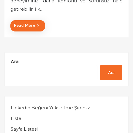
deneyiminizi daha konforlu ve sorunsuz hale
n
getirebilir. İlk…
Read More
Ara
Ara
Linkedin Beğeni Yükseltme Şifresiz
Liste
Sayfa Listesi