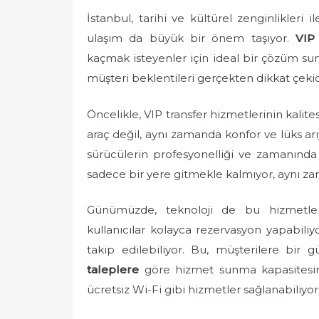
e
İstanbul, tarihi ve kültürel zenginlikleri i
d
ulaşım da büyük bir önem taşıyor.
VIP
o
kaçmak isteyenler için ideal bir çözüm sun
n
müşteri beklentileri gerçekten dikkat çekici 
Öncelikle, VIP transfer hizmetlerinin kalite
araç değil, aynı zamanda konfor ve lüks ar
sürücülerin profesyonelliği ve zamanında 
sadece bir yere gitmekle kalmıyor, aynı za
Günümüzde, teknoloji de bu hizmetleri 
kullanıcılar kolayca rezervasyon yapabiliy
takip edilebiliyor. Bu, müşterilere bir 
taleplere
göre hizmet sunma kapasitesine 
ücretsiz Wi-Fi gibi hizmetler sağlanabiliyor