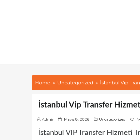
Skip
to
content
Home
Uncategorized
İstanbul Vip Tra
İstanbul Vip Transfer Hizmet
P
Admin
Mayıs 8, 2026
Uncategorized
N
o
İstanbul VIP Transfer Hizmeti T
s
t