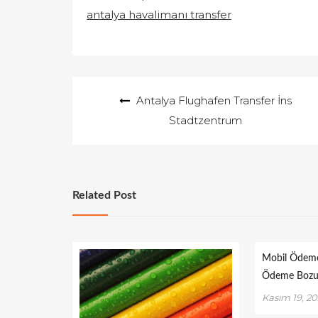
antalya havalimanı transfer
Yazı
Antalya Flughafen Transfer İns
gezinmesi
Stadtzentrum
Related Post
Mobil Ödem
Ödeme Boz
Kasım 19, 2