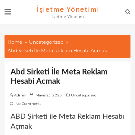
Skip
İşletme Yönetimi
to
İşletme Yönetimi
content
Home
Uncategorized
Abd Sirketi İle Meta Reklam Hesabi Acmak
Abd Sirketi İle Meta Reklam
Hesabi Acmak
P
Admin
Mayıs 23, 2026
Uncategorized
o
No Comments
s
ABD Şirketi ile Meta Reklam Hesabı
t
e
Açmak
d