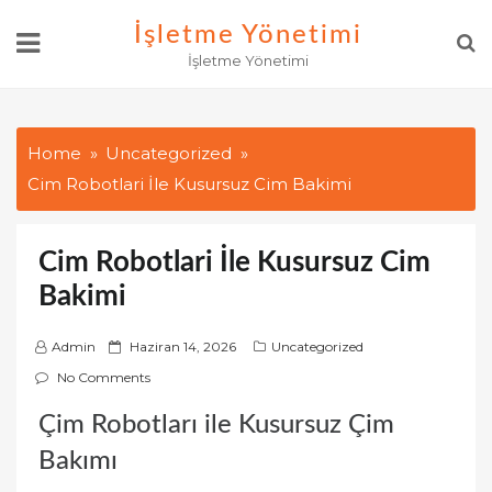
Skip
İşletme Yönetimi
to
İşletme Yönetimi
content
Home
Uncategorized
Cim Robotlari İle Kusursuz Cim Bakimi
Cim Robotlari İle Kusursuz Cim
Bakimi
P
Admin
Haziran 14, 2026
Uncategorized
o
No Comments
s
Çim Robotları ile Kusursuz Çim
t
e
Bakımı
d