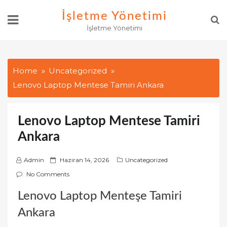
Skip
İşletme Yönetimi
to
İşletme Yönetimi
content
Home
Uncategorized
Lenovo Laptop Mentese Tamiri Ankara
Lenovo Laptop Mentese Tamiri
Ankara
P
Admin
Haziran 14, 2026
Uncategorized
o
No Comments
s
Lenovo Laptop Menteşe Tamiri
t
e
Ankara
d