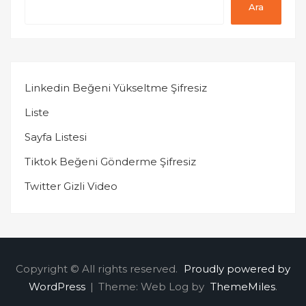
Ara
Linkedin Beğeni Yükseltme Şifresiz
Liste
Sayfa Listesi
Tiktok Beğeni Gönderme Şifresiz
Twitter Gizli Video
Copyright © All rights reserved.
Proudly powered by
WordPress
|
Theme: Web Log by
ThemeMiles
.