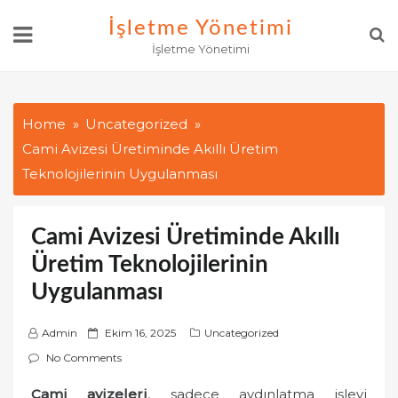
Skip
İşletme Yönetimi
to
İşletme Yönetimi
content
Home
Uncategorized
Cami Avizesi Üretiminde Akıllı Üretim
Teknolojilerinin Uygulanması
Cami Avizesi Üretiminde Akıllı
Üretim Teknolojilerinin
Uygulanması
P
Admin
Ekim 16, 2025
Uncategorized
o
No Comments
s
Cami avizeleri
, sadece aydınlatma işlevi
t