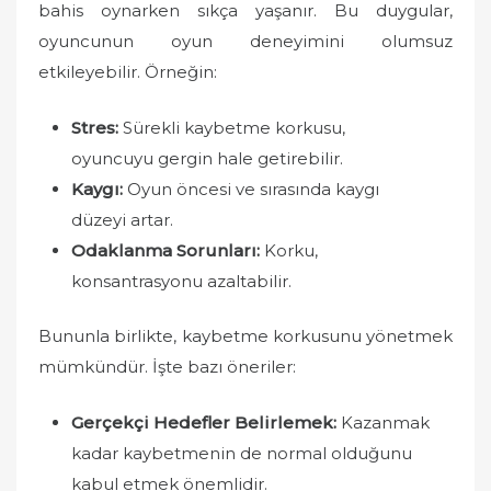
bahis oynarken sıkça yaşanır. Bu duygular,
oyuncunun oyun deneyimini olumsuz
etkileyebilir. Örneğin:
Stres:
Sürekli kaybetme korkusu,
oyuncuyu gergin hale getirebilir.
Kaygı:
Oyun öncesi ve sırasında kaygı
düzeyi artar.
Odaklanma Sorunları:
Korku,
konsantrasyonu azaltabilir.
Bununla birlikte, kaybetme korkusunu yönetmek
mümkündür. İşte bazı öneriler:
Gerçekçi Hedefler Belirlemek:
Kazanmak
kadar kaybetmenin de normal olduğunu
kabul etmek önemlidir.