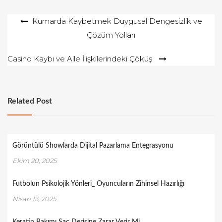
Yazı
Kumarda Kaybetmek Duygusal Dengesizlik ve
Çözüm Yolları
gezinmesi
Casino Kaybı ve Aile İlişkilerindeki Çöküş
Related Post
Görüntülü Showlarda Dijital Pazarlama Entegrasyonu
Ekim 20, 2025
Futbolun Psikolojik Yönleri_ Oyuncuların Zihinsel Hazırlığı
Nisan 13, 2025
Keratin Bakımı Saç Derisine Zarar Verir Mi