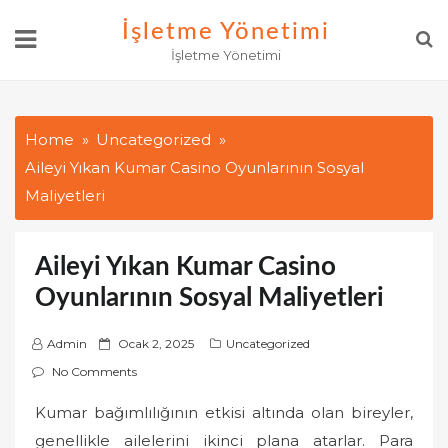
Skip
İşletme Yönetimi
to
İşletme Yönetimi
content
Home
Uncategorized
Aileyi Yıkan Kumar Casino Oyunlarının Sosyal
Maliyetleri
Aileyi Yıkan Kumar Casino
Oyunlarının Sosyal Maliyetleri
P
Admin
Ocak 2, 2025
Uncategorized
o
No Comments
s
Kumar bağımlılığının etkisi altında olan bireyler,
t
genellikle ailelerini ikinci plana atarlar. Para
e