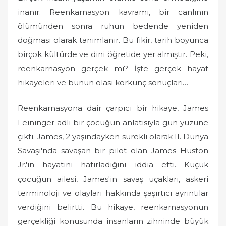
inanır. Reenkarnasyon kavramı, bir canlının
e
d
ölümünden sonra ruhun bedende yeniden
o
doğması olarak tanımlanır. Bu fikir, tarih boyunca
n
birçok kültürde ve dini öğretide yer almıştır. Peki,
reenkarnasyon gerçek mi? İşte gerçek hayat
hikayeleri ve bunun olası korkunç sonuçları…
Reenkarnasyona dair çarpıcı bir hikaye, James
Leininger adlı bir çocuğun anlatısıyla gün yüzüne
çıktı. James, 2 yaşındayken sürekli olarak II. Dünya
Savaşı'nda savaşan bir pilot olan James Huston
Jr.'ın hayatını hatırladığını iddia etti. Küçük
çocuğun ailesi, James'in savaş uçakları, askeri
terminoloji ve olayları hakkında şaşırtıcı ayrıntılar
verdiğini belirtti. Bu hikaye, reenkarnasyonun
gerçekliği konusunda insanların zihninde büyük