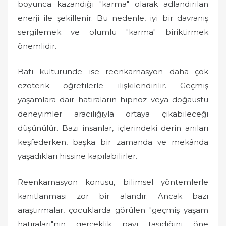
boyunca kazandığı "karma" olarak adlandırılan
enerji ile şekillenir. Bu nedenle, iyi bir davranış
sergilemek ve olumlu "karma" biriktirmek
önemlidir.
Batı kültüründe ise reenkarnasyon daha çok
ezoterik öğretilerle ilişkilendirilir. Geçmiş
yaşamlara dair hatıraların hipnoz veya doğaüstü
deneyimler aracılığıyla ortaya çıkabileceği
düşünülür. Bazı insanlar, içlerindeki derin anıları
keşfederken, başka bir zamanda ve mekânda
yaşadıkları hissine kapılabilirler.
Reenkarnasyon konusu, bilimsel yöntemlerle
kanıtlanması zor bir alandır. Ancak bazı
araştırmalar, çocuklarda görülen "geçmiş yaşam
hatıraları"nın gerçeklik payı taşıdığını öne