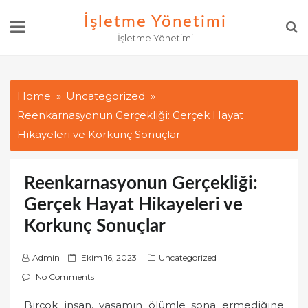
Skip
İşletme Yönetimi
to
İşletme Yönetimi
content
Home
Uncategorized
Reenkarnasyonun Gerçekliği: Gerçek Hayat
Hikayeleri ve Korkunç Sonuçlar
Reenkarnasyonun Gerçekliği:
Gerçek Hayat Hikayeleri ve
Korkunç Sonuçlar
P
Admin
Ekim 16, 2023
Uncategorized
o
No Comments
s
Birçok insan, yaşamın ölümle sona ermediğine
t