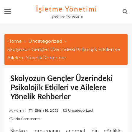
Skip
İşletme Yönetimi
to
İşletme Yönetimi
content
Home
Uncategorized
Skolyozun Gençler Üzerindeki Psikolojik Etkileri ve
Ailelere Yönelik Rehberler
Skolyozun Gençler Üzerindeki
Psikolojik Etkileri ve Ailelere
Yönelik Rehberler
P
Admin
Ekim 16, 2023
Uncategorized
o
No Comments
s
Skolyoz, omurganın anormal bir eğrilikle
t