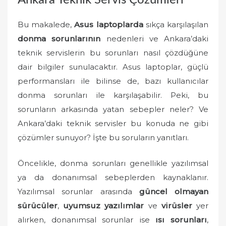
Ankara Teknik Servis Çözümleri
d
o
Bu makalede,
Asus laptoplarda
sıkça karşılaşılan
n
donma sorunlarının
nedenleri ve Ankara’daki
teknik servislerin bu sorunları nasıl çözdüğüne
dair bilgiler sunulacaktır. Asus laptoplar, güçlü
performansları ile bilinse de, bazı kullanıcılar
donma sorunları ile karşılaşabilir. Peki, bu
sorunların arkasında yatan sebepler neler? Ve
Ankara’daki teknik servisler bu konuda ne gibi
çözümler sunuyor? İşte bu soruların yanıtları.
Öncelikle, donma sorunları genellikle yazılımsal
ya da donanımsal sebeplerden kaynaklanır.
Yazılımsal sorunlar arasında
güncel olmayan
sürücüler
,
uyumsuz yazılımlar
ve
virüsler
yer
alırken, donanımsal sorunlar ise
ısı sorunları
,