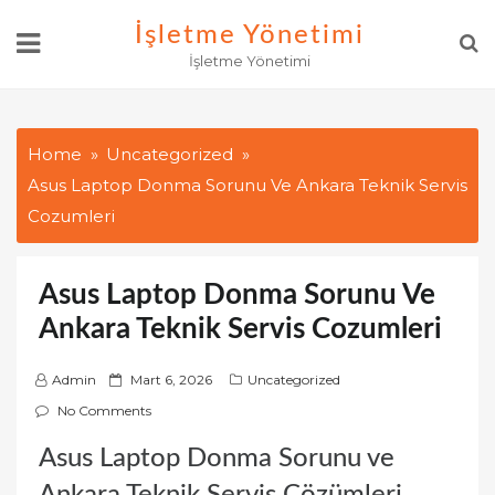
Skip
İşletme Yönetimi
to
İşletme Yönetimi
content
Home
Uncategorized
Asus Laptop Donma Sorunu Ve Ankara Teknik Servis
Cozumleri
Asus Laptop Donma Sorunu Ve
Ankara Teknik Servis Cozumleri
P
Admin
Mart 6, 2026
Uncategorized
o
No Comments
s
Asus Laptop Donma Sorunu ve
t
e