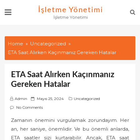
Skip
İşletme Yönetimi
to
İşletme Yönetimi
content
Home
Uncategorized
ETA Saat Alırken Kaçınmanız Gereken Hatalar
ETA Saat Alırken Kaçınmanız
Gereken Hatalar
P
Admin
Mayıs 25, 2024
Uncategorized
o
No Comments
s
Zamanın önemini vurgulamak zorundayım. Her
t
an, her saniye, önemlidir. Ve bu önemli anlarda,
e
d
ETA saatler sizi kurtarabilir. Ancak, ETA saat