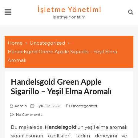
Skip
İşletme Yönetimi
to
İşletme Yönetimi
content
Home
Uncategorized
Handelsgold Green Apple Sigarillo – Yeşil Elma
Aromalı
Handelsgold Green Apple
Sigarillo – Yeşil Elma Aromalı
P
Admin
Eylül 23, 2025
Uncategorized
o
No Comments
s
Bu makalede,
Handelsgold
‘un yeşil elma aromalı
t
sigarillosunun özellikleri, tadım deneyimi ve
e