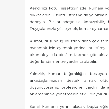
o
Kendinizi kötü hissettiğinizde, kumara 
s
t
dikkat edin. Üzüntü, stres ya da yalnızlık hi
e
deneyin. Bir arkadaşınızla konuşabilir, 
d
Duygularınızla yüzleşmek, kumar oynamanın
o
n
Kumar, düşündüğünüzden daha çok zamanın
oynamak için ayırmak yerine, bu süreyi b
okumak ya da bir film izlemek gibi aktivit
değerlendirmenize yardımcı olabilir.
Yalnızlık, kumar bağımlılığını besleye
arkadaşlarınızdan destek almak oldu
düşünüyorsanız, profesyonel yardım da alab
anlamanın ve yönetmenin etkili bir yoludur
Sanal kumarın yerini alacak başka eğlen