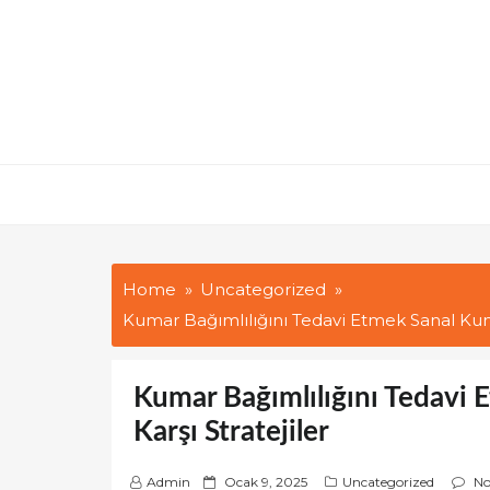
Skip
to
content
Home
Uncategorized
Kumar Bağımlılığını Tedavi Etmek Sanal Kuma
Kumar Bağımlılığını Tedavi 
Karşı Stratejiler
P
Admin
Ocak 9, 2025
Uncategorized
N