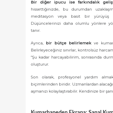
Bir diğer ipucu ise farkındalık gelişt
hissettiğinizde, bu durumdan uzaklaşman
meditasyon veya basit bir yürüyüş bi
Düşüncelerinizi daha olumlu yönlere yön
tanır.
Ayrıca,
bir bütçe belirlemek
ve kumar h
Belirleyeceğiniz sınırlar, kontrolsüz har
“Şu kadar harcayabilirim, sonrasında du
oluşturur.
Son olarak, profesyonel yardım almak
biçimlerinden biridir. Uzmanlardan alacağı
aşmanızı kolaylaştırabilir. Kendinize bir şa
Kumarhaneden Ekrana: Sanal Kuma