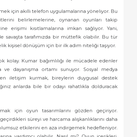
ek için akıllı telefon uygulamalarına yöneliyor. Bu
itlerini belirlemelerine, oynanan oyunları takip
ine erişimi kısıtlamalarına imkan sağlıyor. Yani,
e savaşta tarafımızda bir müttefik olabilir. Bu tür
 kişisel dönüşüm için bir ilk adım niteliği taşıyor.
ok kolay. Kumar bağımlılığı ile mücadele edenler
şma ve dayanışma ortamı sunuyor. Sosyal medya
en iletişim kurmak, bireylerin duygusal destek
iğiniz anlarda bile bir odayı rahatlıkla dolduracak
altmak için oyun tasarımlarını gözden geçiriyor.
 geçirdikleri süreyi ve harcama alışkanlıklarını daha
 olumsuz etkilerini en aza indirgemek hedefleniyor.
arına yardımcı olabilir. Nasıl mı? Oyun içerikleri,