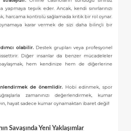
tratejidir.
Online casinoların sunduğu sınırsız
ma yapmaya teşvik eder. Ancak, kendi sınırlarınızı
ak, harcama kontrolü sağlamada kritik bir rol oynar.
 oynamaya karar vermek de sizi daha bilinçli bir
ımcı olabilir.
Destek grupları veya profesyonel
issettirir. Diğer insanlar da benzer mücadeleler
 paylaşmak, hem kendinize hem de diğerlerine
yönlendirmek de önemlidir.
Hobi edinmek, spor
aşlarla zamanınızı değerlendirmek, kumar
ayın, hayat sadece kumar oynamaktan ibaret değil!
nın Savaşında Yeni Yaklaşımlar