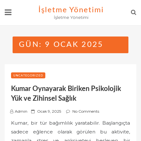
Skip
İşletme Yönetimi
to
İşletme Yönetimi
content
GÜN:
9 OCAK 2025
UNCATEGORIZED
Kumar Oynayarak Biriken Psikolojik
Yük ve Zihinsel Sağlık
P
Admin
Ocak 9, 2025
No Comments
o
Kumar, bir tür bağımlılık yaratabilir. Başlangıçta
s
sadece eğlence olarak görülen bu aktivite,
t
zamanla stres ve anksiyeteyi besleyen bir