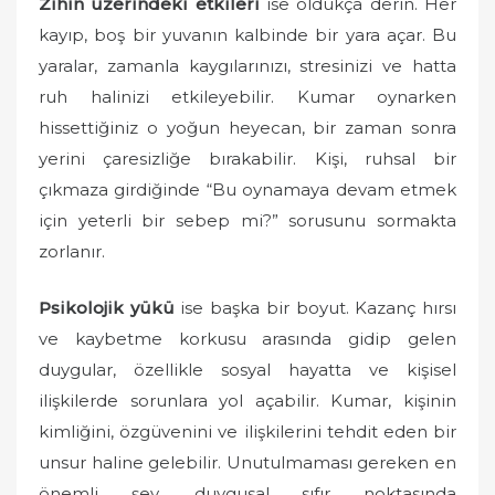
Zihin üzerindeki etkileri
ise oldukça derin. Her
kayıp, boş bir yuvanın kalbinde bir yara açar. Bu
yaralar, zamanla kaygılarınızı, stresinizi ve hatta
ruh halinizi etkileyebilir. Kumar oynarken
hissettiğiniz o yoğun heyecan, bir zaman sonra
yerini çaresizliğe bırakabilir. Kişi, ruhsal bir
çıkmaza girdiğinde “Bu oynamaya devam etmek
için yeterli bir sebep mi?” sorusunu sormakta
zorlanır.
Psikolojik yükü
ise başka bir boyut. Kazanç hırsı
ve kaybetme korkusu arasında gidip gelen
duygular, özellikle sosyal hayatta ve kişisel
ilişkilerde sorunlara yol açabilir. Kumar, kişinin
kimliğini, özgüvenini ve ilişkilerini tehdit eden bir
unsur haline gelebilir. Unutulmaması gereken en
önemli şey, duygusal sıfır noktasında