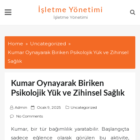
Skip
İşletme Yönetimi
to
İşletme Yönetimi
content
Home
Uncategorized
Kumar Oynayarak Biriken Psikolojik Yük ve Zihinsel
Sağlık
Kumar Oynayarak Biriken
Psikolojik Yük ve Zihinsel Sağlık
P
Admin
Ocak 9, 2025
Uncategorized
o
No Comments
s
Kumar, bir tür bağımlılık yaratabilir. Başlangıçta
t
sadece eğlence olarak görülen bu aktivite,
e