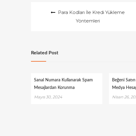
Yazı
Para Kodları İle Kredi Yükleme
gezinmesi
Yöntemleri
Related Post
Sanal Numara Kullanarak Spam
Beğeni Satın
Mesajlardan Korunma
Medya Hesapl
Mayıs 30, 2024
Nisan 26, 20