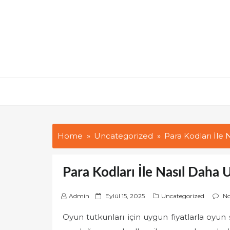
Skip
to
content
Home
Uncategorized
Para Kodları İle 
Para Kodları İle Nasıl Daha 
P
Admin
Eylül 15, 2025
Uncategorized
N
o
Oyun tutkunları için uygun fiyatlarla oyun
s
t