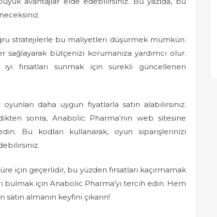
üyük avantajlar elde edebilirsiniz. Bu yazıda, bu
eneceksiniz.
ğru stratejilerle bu maliyetleri düşürmek mümkün.
ler sağlayarak bütçenizi korumanıza yardımcı olur.
i fırsatları sunmak için sürekli güncellenen
 oyunları daha uygun fiyatlarla satın alabilirsiniz.
ledikten sonra, Anabolic Pharma’nın web sitesine
din. Bu kodları kullanarak, oyun siparişlerinizi
bilirsiniz.
üre için geçerlidir, bu yüzden fırsatları kaçırmamak
ları bulmak için Anabolic Pharma’yı tercih edin. Hem
n satın almanın keyfini çıkarın!