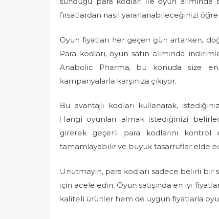
sunduğu para kodları ile oyun alımında b
e
fırsatlardan nasıl yararlanabileceğinizi öğr
d
o
Oyun fiyatları her geçen gün artarken, do
n
Para kodları, oyun satın alımında indirim
Anabolic Pharma, bu konuda size en iy
kampanyalarla karşınıza çıkıyor.
Bu avantajlı kodları kullanarak, istediğiniz
Hangi oyunları almak istediğinizi belir
girerek geçerli para kodlarını kontrol e
tamamlayabilir ve büyük tasarruflar elde ede
Unutmayın, para kodları sadece belirli bir s
için acele edin. Oyun satışında en iyi fiyat
kaliteli ürünler hem de uygun fiyatlarla oyu