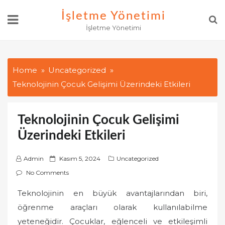
Skip
İşletme Yönetimi
to
İşletme Yönetimi
content
Home
Uncategorized
Teknolojinin Çocuk Gelişimi Üzerindeki Etkileri
Teknolojinin Çocuk Gelişimi
Üzerindeki Etkileri
P
Admin
Kasım 5, 2024
Uncategorized
o
No Comments
s
Teknolojinin en büyük avantajlarından biri,
t
öğrenme araçları olarak kullanılabilme
e
d
yeteneğidir. Çocuklar, eğlenceli ve etkileşimli