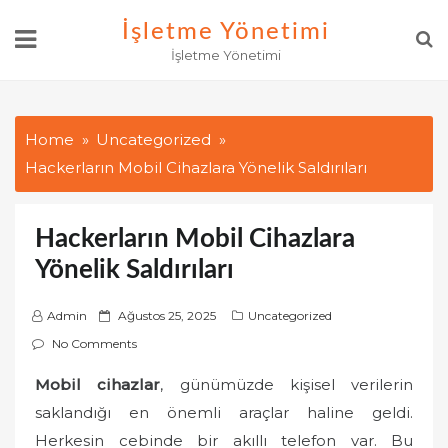
Skip
İşletme Yönetimi
to
İşletme Yönetimi
content
Home
Uncategorized
Hackerların Mobil Cihazlara Yönelik Saldırıları
Hackerların Mobil Cihazlara
Yönelik Saldırıları
P
Admin
Ağustos 25, 2025
Uncategorized
o
No Comments
s
Mobil cihazlar
, günümüzde kişisel verilerin
t
saklandığı en önemli araçlar haline geldi.
e
d
Herkesin cebinde bir akıllı telefon var. Bu