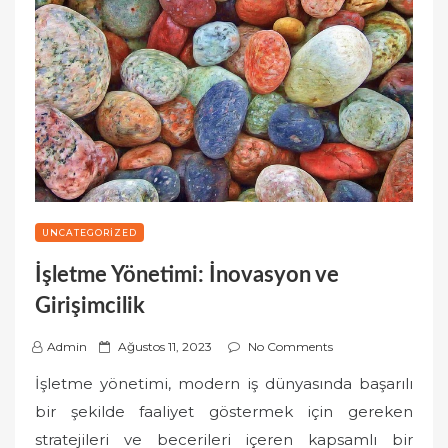
UNCATEGORIZED
İşletme Yönetimi: İnovasyon ve
Girişimcilik
P
Admin
Ağustos 11, 2023
No Comments
o
İşletme yönetimi, modern iş dünyasında başarılı
s
bir şekilde faaliyet göstermek için gereken
t
stratejileri ve becerileri içeren kapsamlı bir
e