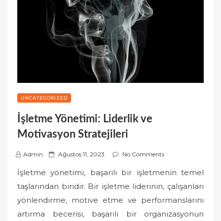
UNCATEGORIZED
İşletme Yönetimi: Liderlik ve
Motivasyon Stratejileri
P
Admin
Ağustos 11, 2023
No Comments
o
İşletme yönetimi, başarılı bir işletmenin temel
s
taşlarından biridir. Bir işletme liderinin, çalışanları
t
yönlendirme, motive etme ve performanslarını
e
artırma becerisi, başarılı bir organizasyonun
d