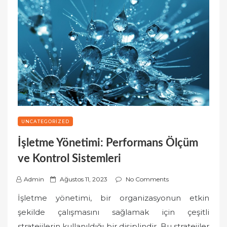
UNCATEGORIZED
İşletme Yönetimi: Performans Ölçüm
ve Kontrol Sistemleri
P
Admin
Ağustos 11, 2023
No Comments
o
İşletme yönetimi, bir organizasyonun etkin
s
şekilde çalışmasını sağlamak için çeşitli
t
stratejilerin kullanıldığı bir disiplindir. Bu stratejiler