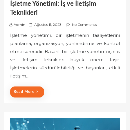
İşletme Yönetimi: İş ve İletişim
Teknikleri
P
Admin
Ağustos 11, 2023
No Comments
o
İşletme yönetimi, bir işletmenin faaliyetlerini
s
planlama, organizasyon, yönlendirme ve kontrol
t
etme sürecidir. Başarılı bir işletme yönetimi için iş
e
ve iletişim teknikleri büyük önem taşır.
d
o
İşletmelerin sürdürülebilirliği ve başarıları, etkili
n
iletişim…
Read More