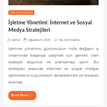
UNCATEGORIZED
İşletme Yönetimi: İnternet ve Sosyal
Medya Stratejileri
P
Admin
Ağustos 11, 2023
No Comments
o
İşletme yönetimi, günümüzün hızla değişen iş
s
ortamında başarıya ulaşmak için gerekli olan
t
stratejik düşünce ve planlamayı içerir. Bu
e
stratejiler arasında internet ve sosyal medya,
d
o
işletmelerin büyümesini desteklemek ve rekabet
n
avantajı…
Read More