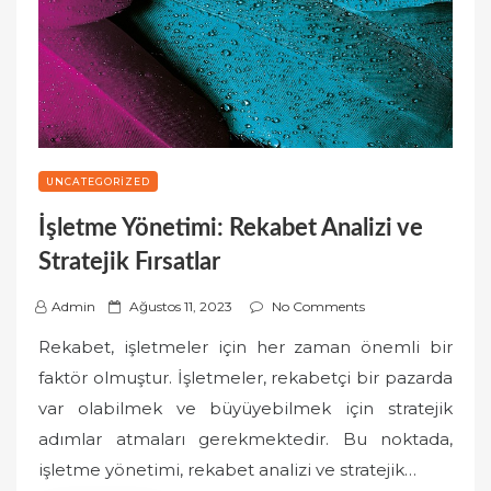
UNCATEGORIZED
İşletme Yönetimi: Rekabet Analizi ve
Stratejik Fırsatlar
P
Admin
Ağustos 11, 2023
No Comments
o
Rekabet, işletmeler için her zaman önemli bir
s
faktör olmuştur. İşletmeler, rekabetçi bir pazarda
t
var olabilmek ve büyüyebilmek için stratejik
e
adımlar atmaları gerekmektedir. Bu noktada,
d
o
işletme yönetimi, rekabet analizi ve stratejik…
n