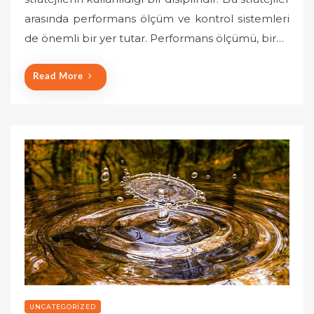
e
arasında performans ölçüm ve kontrol sistemleri
d
o
de önemli bir yer tutar. Performans ölçümü, bir…
n
Read More
UNCATEGORIZED