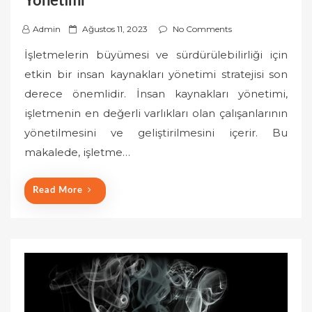
Yönetimi
P
Admin
Ağustos 11, 2023
No Comments
o
İşletmelerin büyümesi ve sürdürülebilirliği için
s
etkin bir insan kaynakları yönetimi stratejisi son
t
derece önemlidir. İnsan kaynakları yönetimi,
e
işletmenin en değerli varlıkları olan çalışanlarının
d
o
yönetilmesini ve geliştirilmesini içerir. Bu
n
makalede, işletme…
Read More