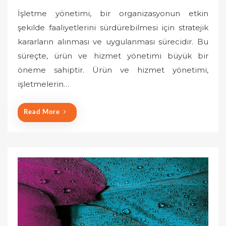
o
İşletme yönetimi, bir organizasyonun etkin
s
şekilde faaliyetlerini sürdürebilmesi için stratejik
t
kararların alınması ve uygulanması sürecidir. Bu
e
süreçte, ürün ve hizmet yönetimi büyük bir
d
o
öneme sahiptir. Ürün ve hizmet yönetimi,
n
işletmelerin…
Read More