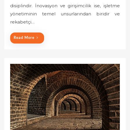
disiplindir. İnovasyon ve girişimcilik ise, işletme
d
o
yönetiminin temel unsurlarından biridir ve
n
rekabetçi…
Read More