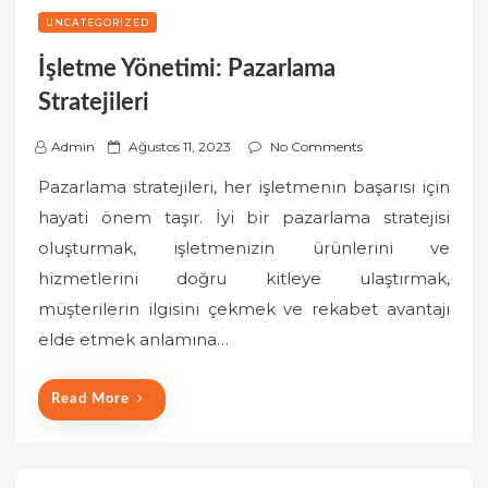
UNCATEGORIZED
İşletme Yönetimi: Pazarlama
Stratejileri
P
Admin
Ağustos 11, 2023
No Comments
o
Pazarlama stratejileri, her işletmenin başarısı için
s
hayati önem taşır. İyi bir pazarlama stratejisi
t
oluşturmak, işletmenizin ürünlerini ve
e
hizmetlerini doğru kitleye ulaştırmak,
d
o
müşterilerin ilgisini çekmek ve rekabet avantajı
n
elde etmek anlamına…
Read More