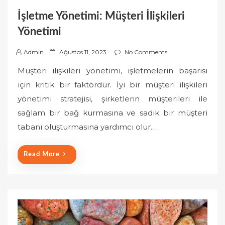
İşletme Yönetimi: Müşteri İlişkileri
Yönetimi
P
Admin
Ağustos 11, 2023
No Comments
o
Müşteri ilişkileri yönetimi, işletmelerin başarısı
s
için kritik bir faktördür. İyi bir müşteri ilişkileri
t
yönetimi stratejisi, şirketlerin müşterileri ile
e
sağlam bir bağ kurmasına ve sadık bir müşteri
d
o
tabanı oluşturmasına yardımcı olur.…
n
Read More