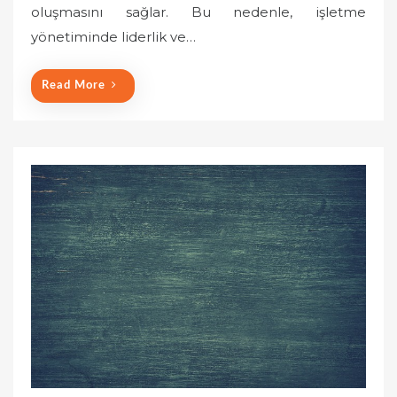
o
oluşmasını sağlar. Bu nedenle, işletme
n
yönetiminde liderlik ve…
Read More